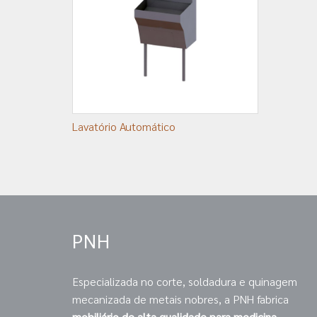
Lavatório Automático
PNH
Especializada no corte, soldadura e quinagem
mecanizada de metais nobres, a PNH fabrica
mobiliário de alta qualidade para medicina