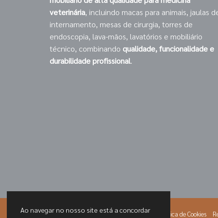
veterinária
, incluindo macas para animais, jaulas d
internamento, mesas de cirurgia, torres de
endoscopia, lava-mãos, lavatórios e mobiliário
técnico, combinando
qualidade, funcionalidade e
durabilidade profissional
.
Ao navegar no nosso site está a concordar
© 2026 PNH
Política de Privacidade
Política de Cookies
Re