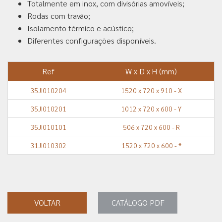
Totalmente em inox, com divisórias amovíveis;
Rodas com travão;
Isolamento térmico e acústico;
Diferentes configurações disponíveis.
Ref
W x D x H (mm)
35JI010204
1520 x 720 x 910 - X
35JI010201
1012 x 720 x 600 - Y
35JI010101
506 x 720 x 600 - R
31JI010302
1520 x 720 x 600 - *
VOLTAR
CATÁLOGO PDF