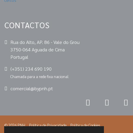
CONTACTOS
Rua do Alto, AP. 86 - Vale do Grou
3750-064 Aguada de Cima
Portugal
(+351) 234 690 190
Chamada para a rede fixa nacional
comercial@bypnh.pt
© 2026 PNH
Política de Privacidade
Política de Cookies
Resolução de Litígios
Livro de Reclamações